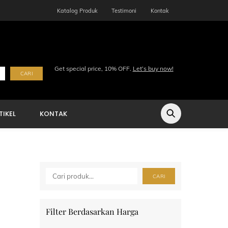
Katalog Produk
Testimoni
Kontak
Get special price, 10% OFF.
Let’s buy now!
CARI
TIKEL
KONTAK
Cari
CARI
Filter Berdasarkan Harga