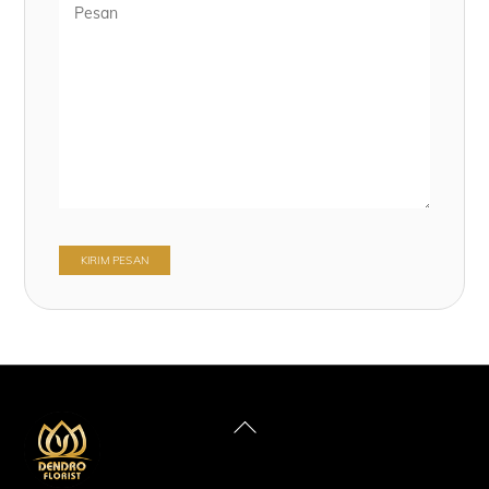
Back
To
Top