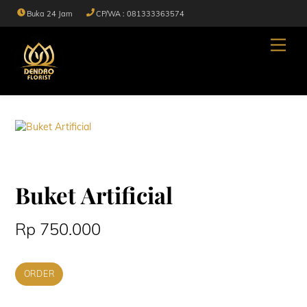
Skip
Buka 24 Jam
CP/WA : 081333363574
to
content
Men
Buket Artificial
Rp
750.000
ORDER