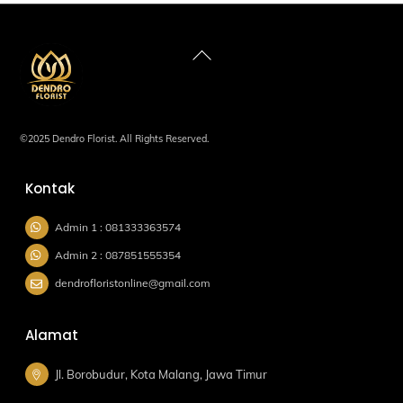
Back
To
Top
©2025 Dendro Florist. All Rights Reserved.
Kontak
Admin 1 : 081333363574
Admin 2 : 087851555354
dendrofloristonline@gmail.com
Alamat
Jl. Borobudur, Kota Malang, Jawa Timur