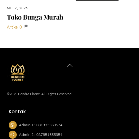
MEI 2, 2025
Toko Bunga Murah
Artikel
0
Back
To
Top
©2025 Dendro Florist. All Rights Reserved.
Kontak
Admin 1 : 081333363574
Admin 2 : 087851555354