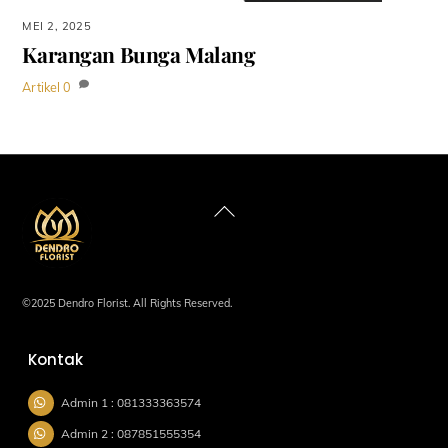
MEI 2, 2025
Karangan Bunga Malang
Artikel
0
Back
To
Top
©2025 Dendro Florist. All Rights Reserved.
Kontak
Admin 1 : 081333363574
Admin 2 : 087851555354