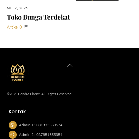
MEI 2, 2025
Toko Bunga Terdekat
Artikel
0
Back
To
Top
©2025 Dendro Florist. All Rights Reserved.
Kontak
Admin 1 : 081333363574
Admin 2 : 087851555354