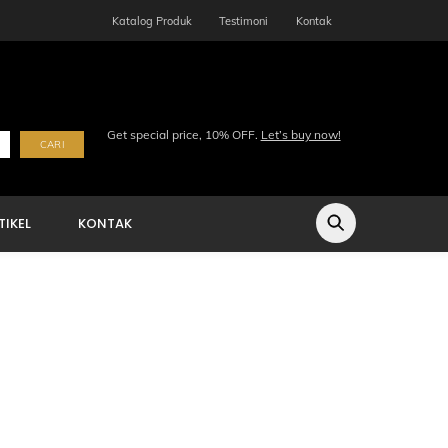
Katalog Produk
Testimoni
Kontak
Get special price, 10% OFF.
Let’s buy now!
CARI
TIKEL
KONTAK