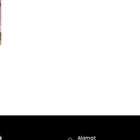
Back
k
Alamat