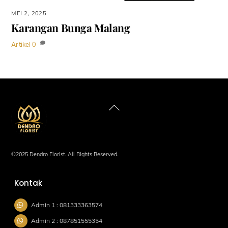
MEI 2, 2025
Karangan Bunga Malang
Artikel
0
Back
To
Top
©2025 Dendro Florist. All Rights Reserved.
Kontak
Admin 1 : 081333363574
Admin 2 : 087851555354