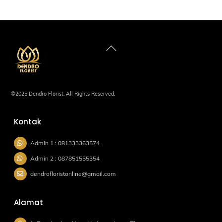
Back
To
Top
©2025 Dendro Florist. All Rights Reserved.
Kontak
Admin 1 : 081333363574
Admin 2 : 087851555354
dendrofloristonline@gmail.com
Alamat